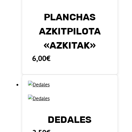
12,00€
PLANCHAS
hasta
AZKITPILOTA
14,50€
«AZKITAK»
6,00
€
DEDALES