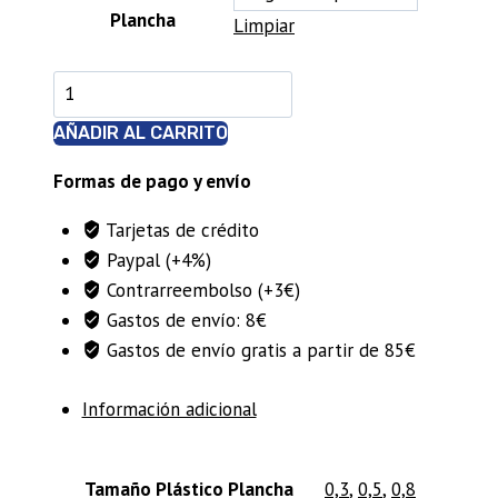
Plancha
Limpiar
Planchas
de
AÑADIR AL CARRITO
plástico
Azkitpilota
Formas de pago y envío
cantidad
Tarjetas de crédito
Paypal (+4%)
Contrarreembolso (+3€)
Gastos de envío: 8€
Gastos de envío gratis a partir de 85€
Información adicional
Tamaño Plástico Plancha
0,3
,
0,5
,
0,8