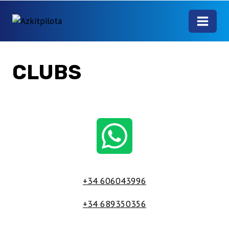
Saltar
al
contenido
CLUBS
+34 606043996
+34 689350356