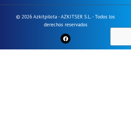
© 2026 Azkitpilota - AZKITSER S.L. - Todos los
derechos reservados
Las cookies son pequeños archivos de texto que pueden ser
utilizados por los sitios web para mejorar la experiencia del
usuario. La ley establece que podemos almacenar cookies en
su dispositivo si son estrictamente necesarias para el
funcionamiento de este sitio. Para todos los demás tipos de
cookies, necesitamos su permiso. Este sitio utiliza diferentes
tipos de cookies. Algunas cookies son colocadas por servicios
de terceros que aparecen en nuestras páginas.
Necesario
Siempre activo