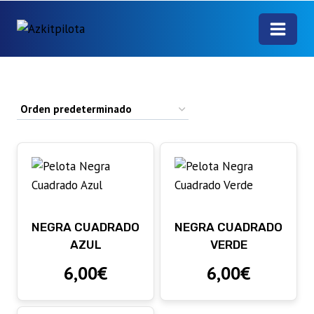
Saltar
al
contenido
CATEGORÍAS
Mano
(33)
Ofertas
(4)
NEGRA CUADRADO
NEGRA CUADRADO
Pala
(1)
AZUL
VERDE
6,00
€
6,00
€
Pelotas
(21)
Textil
(21)