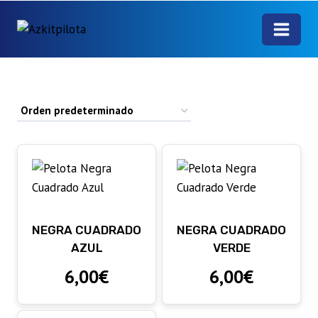
Saltar
al
contenido
CATEGORÍAS
Mano
(33)
Ofertas
(4)
NEGRA CUADRADO
NEGRA CUADRADO
Pala
(1)
AZUL
VERDE
6,00
€
6,00
€
Pelotas
(21)
Textil
(21)